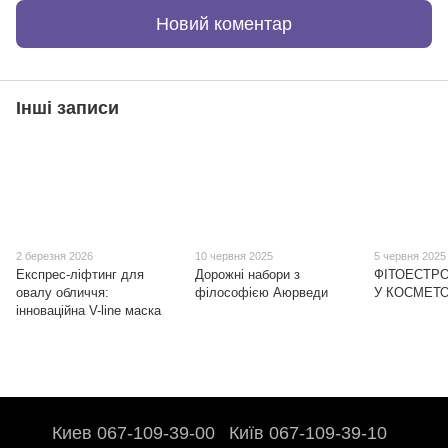
Новий коментар
Інші записи
2 березня 2026
10 червня 2025
5 червня 2025
Експрес-ліфтинг для
Дорожні набори з
ФІТОЕСТРО
овалу обличчя:
філософією Аюрведи
У КОСМЕТО
інноваційна V-line маска
Киев 067-109-39-00
Київ 067-109-39-10