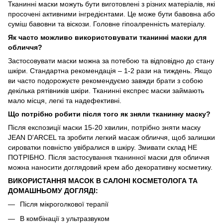
Тканинні маски можуть бути виготовлені з різних матеріалів, які
просочені активними інгредієнтами. Це може бути бавовна або
суміш бавовни та віскози. Головне гіпоалренність матеріалу.
Як часто можливо використовувати тканинні маски для
обличчя?
Застосовувати маски можна за потебою та відповідно до стану
шкіри. Стандартна рекомендація – 1-2 рази на тиждень. Якщо
ви часто подорожуєте рекомендуємо завжди брати з собою
декілька рятівників шкіри. Тканинні експрес маски займають
мало місця, легкі та надефективні.
Що потрібно робити після того як зняли тканинну маску?
Після експозиції маски 15-20 хвилин, потрібно зняти маску
JEAN D'ARCEL та зробити легкий масаж обличчя, щоб залишки
сироватки повністю увібралися в шкіру. Змивати склад НЕ
ПОТРІБНО. Після застосування тканинної маски для обличчя
можна наносити доглядовий крем або декоративну косметику.
ВИКОРИСТАННЯ МАСОК В САЛОНІ КОСМЕТОЛОГА ТА
ДОМАШНЬОМУ ДОГЛЯДІ:
Після мікроголкової терапії
В комбінації з ультразвуком