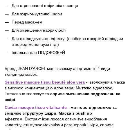
Для стресованої шкіри після сонця
Для жирної-чутливої шкіри
Перед масажем
Для зменшення набряклості
Для охолоджуючого ефекту (особливо в жаркий період чи
в період менопаузи і тд.)
Ідеальна для ПОДОРОЖЕЙ
Бренд JEAN D'ARCEL має в своєму асортименті 4 види
тканинних масок.
Sensitive masque tissu beauté aloe vera
- зволожуюча маска
з високою концентрацією алое вера. Миттєво відновлює,
інтенсивно зволожує та
сприяє зменшенню подразнень на
шкірі
.
Сaviar masque tissu vitalisante -
миттєво відновлює та
зміцнює структуру шкіри. Маска з push up
ефектом.
Екстракт ікри лосося оптимізує вироблення
колагену, стимулює механізми регенерації шкіри, сприяє