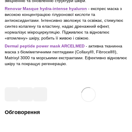
зміцненню та оновленню структури шкіри.
Renovar Masque hydra-intense hyaluron
- експрес маска з
високою концентрацією гілуронової кислоти та
антиоксидантами. Інтенсивно зволожує та освіжає, стимулює
синтез колагену та еластину, надає дренажний ефект,
нормалізує мікроциркуляцію. Підживлює та відновлює
«втомлену» шкіру, робить її живою і свіжою.
Dermal peptide power mask ARCELMED
- активна тканинна
маска з біоміметичними пептидами (Collaxyl®, Fibrocell®),
Matrixyl 3000 та морськими екстрактами. Ефективно відновлює
шкіру та покращує регенерацію.
Обговорення