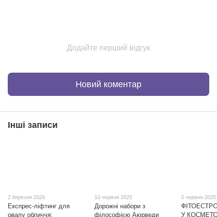
Додайте перший відгук
Новий коментар
Інші записи
2 березня 2026
10 червня 2025
5 червня 2025
Експрес-ліфтинг для
Дорожні набори з
ФІТОЕСТРО
овалу обличчя:
філософією Аюрведи
У КОСМЕТО