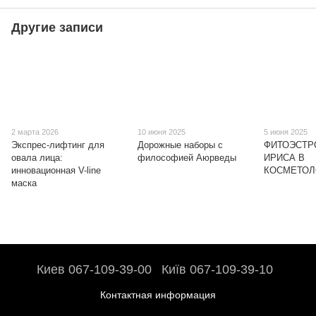
Другие записи
2 марта 2026
10 июня 2025
5 июня 2025
Экспрес-лифтинг для
Дорожные наборы с
ФИТОЭСТР
овала лица:
философией Аюрведы
ИРИСА В
инновационная V-line
КОСМЕТОЛ
маска
Киев 067-109-39-00
Київ 067-109-39-10
Контактная информация