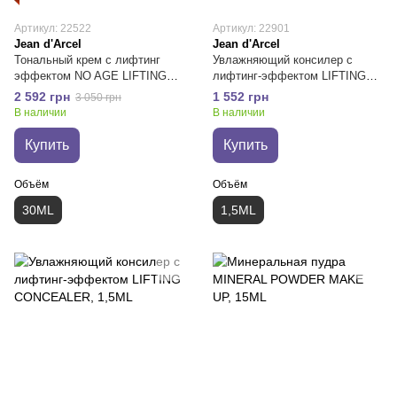
Артикул: 22522
Артикул: 22901
Jean d'Arcel
Jean d'Arcel
Тональный крем с лифтинг
Увлажняющий консилер с
эффектом NO AGE LIFTING
лифтинг-эффектом LIFTING
MAKE UP
CONCEALER
2 592 грн
1 552 грн
3 050 грн
В наличии
В наличии
Купить
Купить
Объём
Объём
30ML
1,5ML