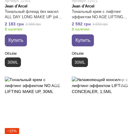
Артикул: 22351
Артикул: 22521
Jean d'Arcel
Jean d'Arcel
Тональный флюид без масел
Тональный крем с лифтинг
ALL DAY LONG MAKE UP (oil
эффектом NO AGE LIFTING
free)
MAKE UP
2 183 грн
2 592 грн
2 568 грн
3 050 грн
В наличии
В наличии
Купить
Купить
Объём
Объём
30ML
30ML
−15%