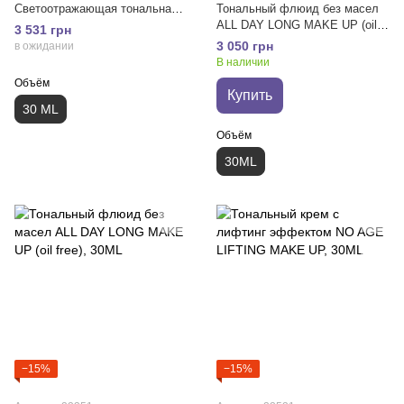
Светоотражающая тональная
Тональный флюид без масел
основа HD эффект
ALL DAY LONG MAKE UP (oil
3 531 грн
free)
3 050 грн
в ожидании
В наличии
Объём
Купить
30 ML
Объём
30ML
−15%
−15%