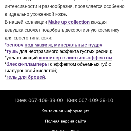
интенсивности и разнообразия, проявляется особенно
в идеально ухоженной коже.
В нашей коллекции
Make up collection
каждая
девушка сможет подобрать декоротивную косметику
для своего типа кожи:
*основу
под
макияж, минеральные пудр
у
;
*
тушь
для неотразимого эффекта густых ресниц;
*увлажняющий
консилер с лифтинг-эффектом
;
*
блески-пламперы
с эффектом объемных губ с
гиалуроновой кислотой;
*
гель для бровей
.
Киев 067-109-39-00
Київ 067-109-39-10
Контактная информация
Полная версия сайта