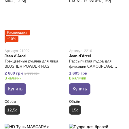
Распродажа
−10%
Артикул: 21002
Артикул: 2210
Jean d'Arcel
Jean d'Arcel
Трехцветные румяна для лица
Рассыпчатая пудра для
BLUSHER POWDER №02
фиксации CAMOUFLAGE
FIXING POWDER
2 600 грн
1 605 грн
2 889 грн
В наличии
В наличии
Купить
Купить
Объём
Объём
12,5g
15g