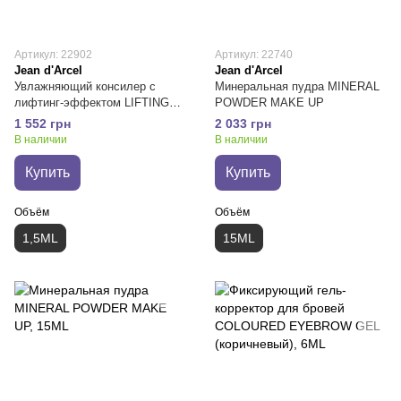
Артикул: 22902
Артикул: 22740
Jean d'Arcel
Jean d'Arcel
Увлажняющий консилер с
Минеральная пудра MINERAL
лифтинг-эффектом LIFTING
POWDER MAKE UP
CONCEALER
1 552 грн
2 033 грн
В наличии
В наличии
Купить
Купить
Объём
Объём
1,5ML
15ML