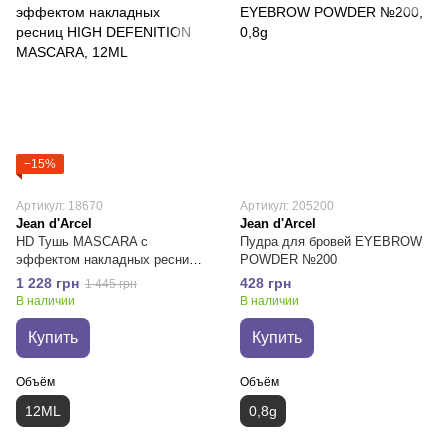
−15%
Артикул: 18670
Артикул: 205200
Jean d'Arcel
Jean d'Arcel
HD Тушь MASCARA с
Пудра для бровей EYEBROW
эффектом накладных ресниц
POWDER №200
HIGH DEFENITION MASCARA
1 228 грн
428 грн
1 445 грн
В наличии
В наличии
Купить
Купить
Объём
Объём
12ML
0,8g