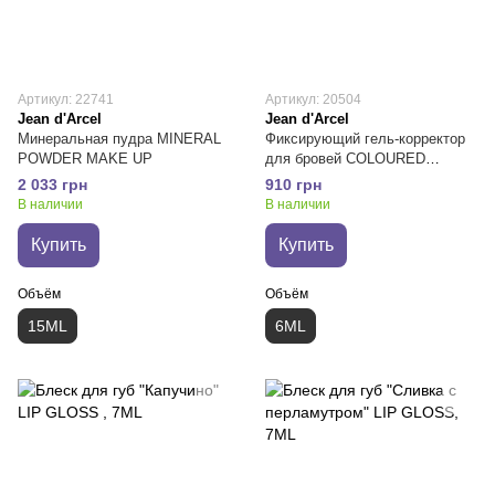
Артикул: 22741
Артикул: 20504
Jean d'Arcel
Jean d'Arcel
Минеральная пудра MINERAL
Фиксирующий гель-корректор
POWDER MAKE UP
для бровей COLOURED
EYEBROW GEL (коричневый)
2 033 грн
910 грн
В наличии
В наличии
Купить
Купить
Объём
Объём
15ML
6ML