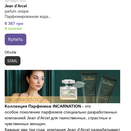
Артикул: 950
Jean d'Arcel
parfum unique
Парфюмированная вода
UNIQUE
6 367 грн
В наличии
Купить
Объём
50ML
Коллекция Парфюмов INCARNATION -
это
особое поколение парфюмов специально разработанных
компанией Jean d'Arcel для таинственных, страстных и
чувственных женщин.
Каждые два три года, компания Jean d'Arcel разрабатывает