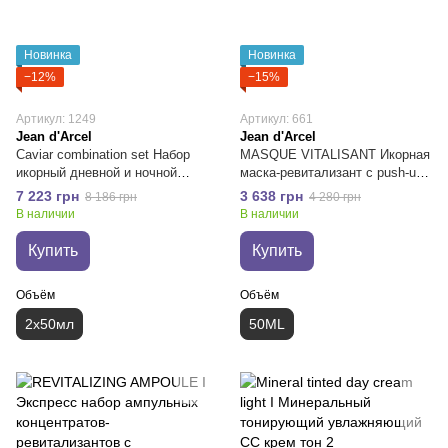
Новинка
Новинка
−12%
−15%
Артикул: 1249
Артикул: 661
Jean d'Arcel
Jean d'Arcel
Caviar combination set Набор
MASQUE VITALISANT Икорная
икорный дневной и ночной
маска-ревитализант с push-up
крем для лица
эффектом
7 223 грн
3 638 грн
8 186 грн
4 280 грн
В наличии
В наличии
Купить
Купить
Объём
Объём
2х50мл
50ML