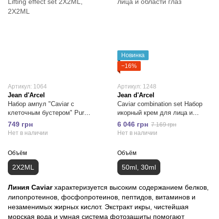
Новинка
−16%
Артикул: 1064
Артикул: 1248
Jean d'Arcel
Jean d'Arcel
Набор ампул "Caviar с
Caviar combination set Набор
клеточным бустером" Pur
икорный крем для лица и
Lifting effect set 2X2ML
области глаз
749 грн
6 046 грн
7 169 грн
Нет в наличии
Нет в наличии
Объём
Объём
2X2ML
50ml, 30ml
Линия Caviar
характеризуется высоким содержанием белков,
липопротеинов, фосфопротеинов, пептидов, витаминов и
незаменимых жирных кислот. Экстракт икры, чистейшая
морская вода и умная система фотозащиты помогают