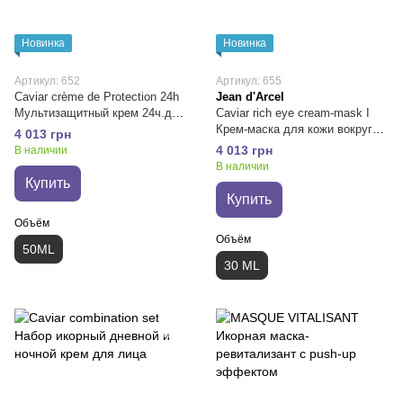
Новинка
Новинка
Артикул: 652
Артикул: 655
Caviar crème de Protection 24h
Jean d'Arcel
Мультизащитный крем 24ч.для
Caviar rich eye cream-mask I
защиты и обновления кожи
Крем-маска для кожи вокруг
4 013 грн
глаз с протеинами икры 30мл
4 013 грн
В наличии
В наличии
Купить
Купить
Объём
Объём
50ML
30 ML