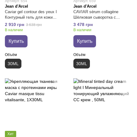
Артикул: 654
Артикул: 659
Jean d'Arcel
Jean d'Arcel
Caviar gel contour des yeux I
CAVIAR sérum collagène
Контурный гель для кожи
Шёлковая сыворотка с
вокруг глаз от отеков
коллагеновым бустером
2 910 грн
3 478 грн
3 638 грн
В наличии
В наличии
Купить
Купить
Объём
Объём
30ML
30ML
Хит