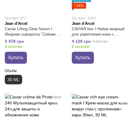
−14%
Артикул: 653
Артикул: 1684
Jean d'Arcel
Jean d'Arcel
Caviar Lifting Glow Serum I
CAVIAR box I Набор икорный
Икорная сыворотка "Сияние и
для укрепления кожи с
мгновенный лифтинг"
протеинами икры
3 478 грн
4 120 грн
4 815 грн
В наличии
В наличии
Купить
Купить
Объём
30 ML