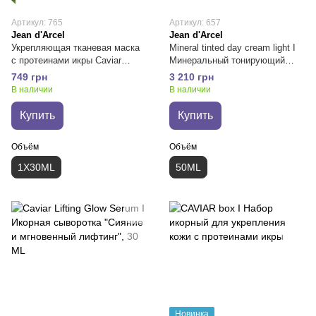
Артикул: 765
Артикул: 657
Jean d'Arcel
Jean d'Arcel
Укрепляющая тканевая маска
Mineral tinted day cream light I
с протеинами икры Сaviar
Минеральный тонирующий
masque tissu vitalisante
увлажняющий СС крем
749 грн
3 210 грн
В наличии
В наличии
Купить
Купить
Объём
Объём
1X30ML
50ML
Новинка