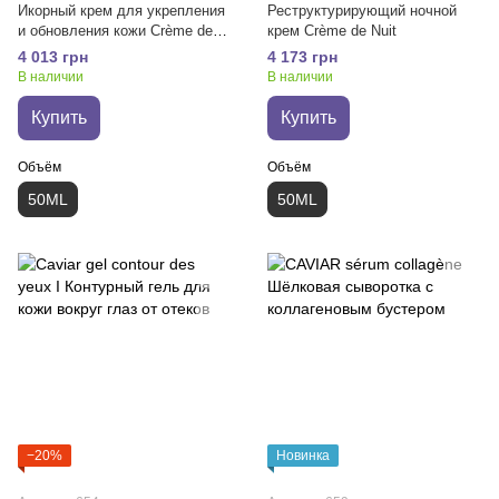
Икорный крем для укрепления
Реструктурирующий ночной
и обновления кожи Crème de
крем Crème de Nuit
Jour
4 013 грн
4 173 грн
В наличии
В наличии
Купить
Купить
Объём
Объём
50ML
50ML
−20%
Новинка