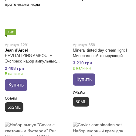
Хит
Артикул: 1291
Артикул: 658
Jean d'Arcel
Mineral tinted day cream light I
REVITALIZING AMPOULE I
Минеральный тонирующий
Экспресс набор ампульных
увлажняющий СС крем тон 2
3 210 грн
концентратов-ревитализантов с
2 408 грн
В наличии
протеинами икры
В наличии
Купить
Купить
Объём
Объём
50ML
5х2ML