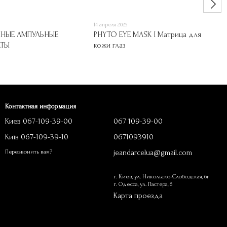
14 апреля 2025
НЫЕ АМПУЛЬНЫЕ
PHYTO EYE MASK I Матрица для
АТЫ
кожи глаз
Контактная информация
Киев 067-109-39-00
067 109-39-00
Київ 067-109-39-10
0671093910
jeandarcelua@gmail.com
Перезвонить вам?
г. Киев, ул. Никольско-Слободская, 6г
г. Одесса, ул. Пастера, 6
Карта проезда