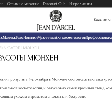
ог
Отзывы о магазине
Discount Club
Ингредиенты
Киев 067-
од
Макияж
Тело
Новинки
Мужчинам
Для косметологов
Профессионал
ВКА КРАСОТЫ МЮНХЕН
КРАСОТЫ МЮНХЕН
огли пропустить. 1-2 октября в Мюнхене состоялась выставка кра
ональной косметологии, и безусловно самый красивый стенд комп
алонным уходом с ароматом апельсина и бодрости.