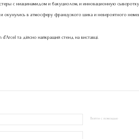
стеры с ниацинамидом и бакуциолом, и инновационную сыворотку
и окунулись в атмосферу французкого шика и невероятного немец
 d’Arcel та дійсно найкращий стенд на виставці.
Войти с помощью