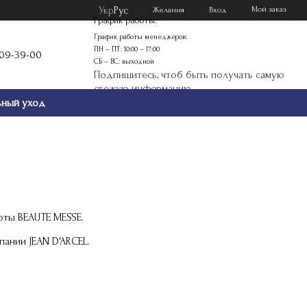
Укр
Рус
Мой заказ
Желания
Вход
График работы:
График работы менеджеров:
ПН – ПТ: 10:00 – 17:00
109-39-00
СБ – ВС: выходной
Подпишитесь, чтоб быть получать самую
свежую информацию
ьный уход
соты BEAUTE MESSE.
ании JEAN D'ARCEL.