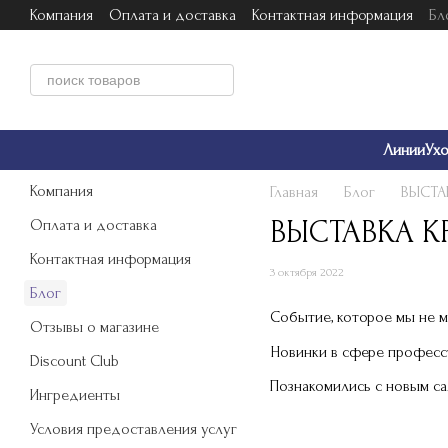
Компания
Оплата и доставка
Контактная информация
Бл
Перейти к основному контенту
Условия предоставления услуг
Линии
Ух
Компания
Главная
Блог
ВЫСТА
ВЫСТАВКА 
Оплата и доставка
Контактная информация
3 октября 2022
Блог
Событие, которое мы не м
Отзывы о магазине
Новинки в сфере професст
Discount Club
Познакомились с новым с
Ингредиенты
Условия предоставления услуг