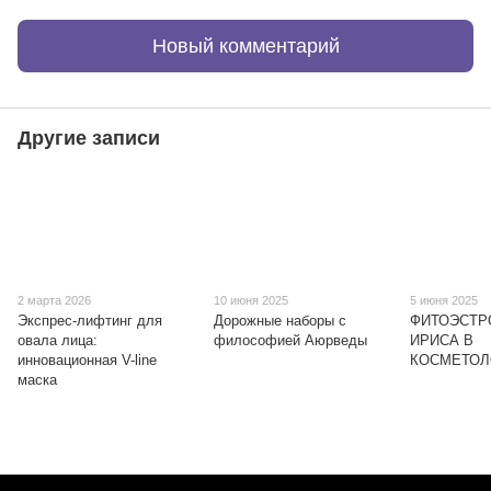
Новый комментарий
Другие записи
2 марта 2026
10 июня 2025
5 июня 2025
Экспрес-лифтинг для
Дорожные наборы с
ФИТОЭСТР
овала лица:
философией Аюрведы
ИРИСА В
инновационная V-line
КОСМЕТОЛ
маска