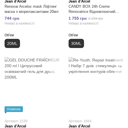
Jean d'Arcel
Jean d'Arcel
Renovar Arcelox mask Ліфтинг
CANDY BOX 24h Crеme
маска з міорелаксантами 20мл
Rеnovatrice Відновлюючий
крем-ревіталізант 30мл
744 грн
1 755 грн
2 194 грн
Немає в наявності
Немає в наявності
Об'єм
Об'єм
20ML
30ML
Новинка
Артикул: 1539
Артикул: 1664
Jean d'Arcel
Jean d'Arcel