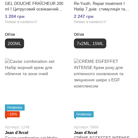
GEL DOUCHE FRAÎCHEUR 200
Re-Youth, Repair treatment I
ml I Цитрусовий освіжаючий
Набір 7 днів: стимуляція та
гель для душа
укріплення контурів обличчя
1 204 грн
2 247 грн
Немає в наявності
Немає в наявності
Об'єм
Об'єм
200ML
7х2ML, 15ML
Новинка
−16%
Новинка
Артикул: 1248
Артикул: 5966
Jean d'Arcel
Jean d'Arcel