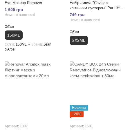
Eye Makeup Remover
Набір ампул "Caviar з
клітинним бустером" Pur Lifting
1 605 грн
effect set 2X2ML
749 грн
Немає в наявності
Немає в наявності
Об'єм
Об'єм
150ML
2X2ML
Об'єм
150ML
Бренд
Jean
d'Arcel
Новинка
−20%
Артикул: 1087
Артикул: 1681