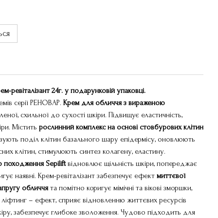
ься
-ревіталізант 24г. у подарунковій упаковці.
емів серії РЕНОВАР.
Крем для обличчя з вираженою
еної, схильної до сухості шкіри. Підвищує еластичність,
іри. Містить
рослинний комплекс на основі стовбурових клітин
ивізують поділ клітин базального шару епідермісу, оновлюють
них клітин, стимулюють синтез колагену, еластину.
походження Sepilift
відновлює щільність шкіри, попереджає
гує наявні. Крем-ревіталізант забезпечує ефект
миттєвої
напругу обличчя
та помітно коригує мімічні та вікові зморшки,
а ліфтинг – ефект, сприяє відновленню життєвих ресурсів
шкіру, забезпечує глибоке зволоження. Чудово підходить для