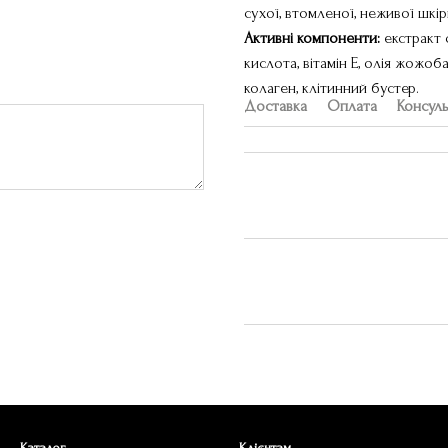
сухої, втомленої, неживої шкір
Активні компоненти:
екстракт с
кислота, вітамін Е, олія жожоба
колаген, клітинний бустер.
Доставка
Оплата
Консуль
Каталог
Клієнтам