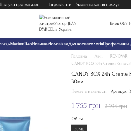
Відгуки про магазин
Інгредієнти
Умови надання послуг
Киев 067-
огляд
Макіяж
Тіло
Новинки
Чоловікам
Для косметологів
Професійний 
Головна
Лінії
RENOVAR
CANDY BOX 24h Crеme Rеnovatr
CANDY BOX 24h Crеme R
30мл
Немає в наявності
Артикул: 1
1 755 грн
2 194 грн
Об'єм
30ML