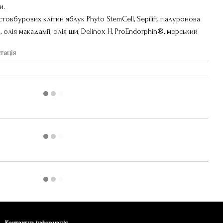
и.
товбурових клітин яблук Phyto StemCell, Sepilift, гіалуронова
, олія макадамії, олія ши, Delinox H, ProEndorphin®, морський
тація
Контактна інформація