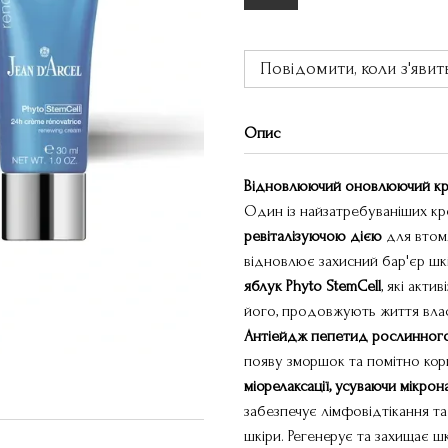
Повідомити, коли з'явит
Опис
Відновлюючий оновлюючий крем
Один із найзатребуваніших кр
ревіталізуючою дією
для втомл
відновлює захисний бар'єр шк
яблук Phyto StemCell
, які акт
його, продовжують життя влас
Антіейдж пепетид рослинного 
появу зморшок та помітно кори
міорелаксації, усуваючи мікро
забезпечує лімфовідтікання т
шкіри. Регенерує та захищає 