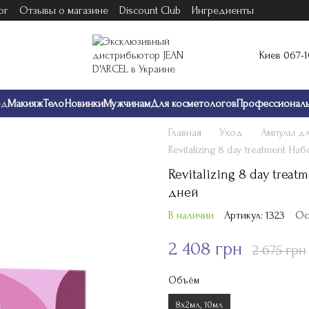
ог
Отзывы о магазине
Discount Club
Ингредиенты
Киев 067-
од
Макияж
Тело
Новинки
Мужчинам
Для косметологов
Профессионал
Главная
Уход
Ампулы дл
Revitalizing 8 day treatment Н
Revitalizing 8 day trea
дней
В наличии
Артикул: 1323
Ос
2 408 грн
2 675 грн
Объём
8х2мл, 10мл