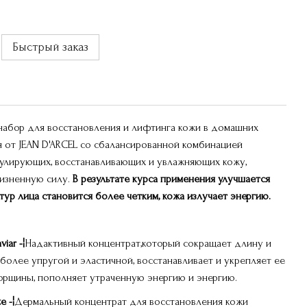
Быстрый заказ
абор для восстановления и лифтинга кожи в домашних
я от JEAN D'ARCEL со сбалансированной комбинацией
мулирующих, восстанавливающих и увлажняющих кожу,
жизненную силу.
В результате курса применения улучшается
нтур лица становится более четким, кожа излучает энергию.
viar -¦
Надактивный концентрат,который сокращает длину и
более упругой и эластичной, восстанавливает и укрепляет ее
морщины, пополняет утраченную энергию и энергию.
e -¦
Дермальный концентрат для восстановления кожи