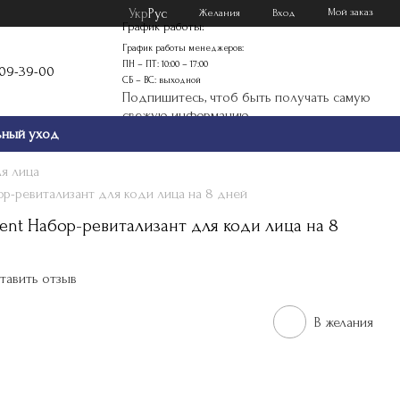
Укр
Рус
Мой заказ
Желания
Вход
График работы:
График работы менеджеров:
ПН – ПТ: 10:00 – 17:00
109-39-00
СБ – ВС: выходной
Подпишитесь, чтоб быть получать самую
свежую информацию
ьный уход
я лица
абор-ревитализант для коди лица на 8 дней
tment Набор-ревитализант для коди лица на 8
тавить отзыв
В желания