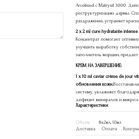
Arcelmed с Matryxil 3000. Де
реструктуризацию дермы. Сп
раздражение, устраняет красн
2 x 2 ml cure hydratante inten
Концентрат помогает оптимизи
улучшить выработку собствен
заполнитель морщин, придает
КРЕМ НА ЗАВЕРШЕНИЕ:
1 x 10 ml caviar crème de jour
обновления кожи.
Восстанавли
систему, увлажняет благодаря
дефицит минералов и микроэле
Характеристики
Объём
8х2мл, 10мл
Доставка
Оплата
Консул