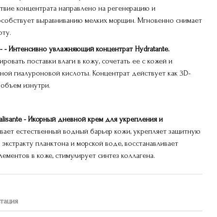
йствие концентрата направлено на регенерацию и
особствует выравниванию мелких морщин. Мгновенно снимает
оту.
se - - Интенсивно увлажняющий концентрат Hydratante.
ровать поставки влаги в кожу, сочетать ее с кожей и
ной гиалуроновой кислоты. Концентрат действует как 3D-
 объем изнутри.
 vitalisante - Икорный дневной крем для укрепления и
вает естественный водный барьер кожи, укрепляет защитную
 экстракту планктона и морской воде, восстанавливает
ментов в коже, стимулирует синтез коллагена.
ьтация