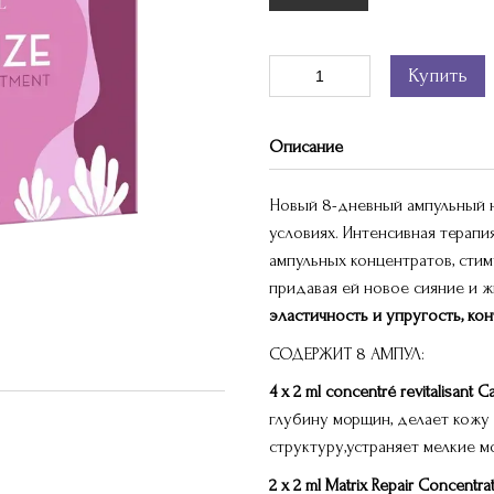
Купить
Описание
Новый 8-дневный ампульный н
условиях. Интенсивная терапи
ампульных концентратов, сти
придавая ей новое сияние и 
эластичность и упругость, ко
СОДЕРЖИТ 8 АМПУЛ:
4 x 2 ml concentré revitalisant Ca
глубину морщин, делает кожу 
структуру,устраняет мелкие 
2 x 2 ml Matrix Repair Concentrat