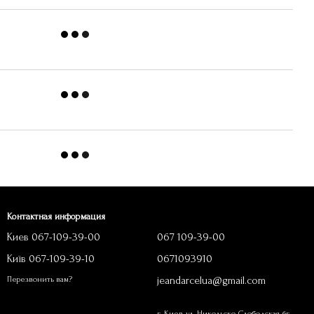
Контактная информация
Киев 067-109-39-00
067 109-39-00
Київ 067-109-39-10
0671093910
jeandarcelua@gmail.com
Перезвонить вам?
г. Киев, ул. Никольско-Слободская, 6г