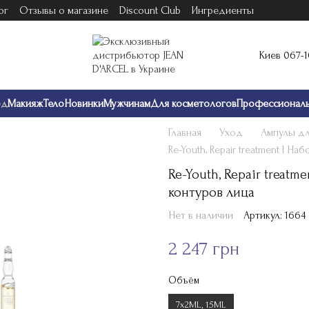
ог
Отзывы о магазине
Discount Club
Ингредиенты
Киев 067-
од
Макияж
Тело
Новинки
Мужчинам
Для косметологов
Профессионал
Главная
Уход
Ампулы дл
Re-Youth, Repair treatment I Н
Re-Youth, Repair treatm
контуров лица
Нет в наличии
Артикул: 1664
2 247 грн
Объём
7х2ML, 15ML