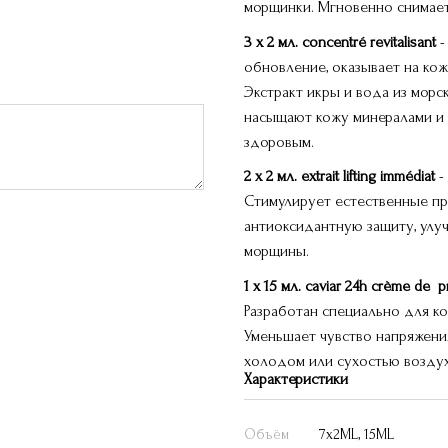
морщинки. Мгновенно снимает
3 x 2 мл. concentré revitalisant
-
обновление, оказывает на ко
Экстракт икры и вода из морс
насыщают кожу минералами и 
здоровым.
2 x 2 мл. extrait lifting immédiat
-
Стимулирует естественные пр
антиоксидантную защиту, улуч
морщины.
1 x 15 мл. caviar 24h crème de p
Разработан специально для к
Уменьшает чувство напряжения
холодом или сухостью воздух
Характеристики
Объём
7х2ML, 15ML