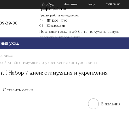
Укр
Рус
Мой заказ
Желания
Вход
График работы:
График работы менеджеров:
ПН – ПТ: 10:00 – 17:00
109-39-00
СБ – ВС: выходной
Подпишитесь, чтоб быть получать самую
свежую информацию
ьный уход
я лица
абор 7 дней: стимуляция и укрепления контуров лица
ent I Набор 7 дней: стимуляция и укрепления
Оставить отзыв
В желания