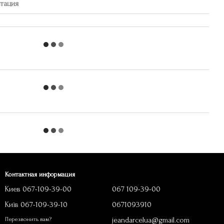
ьтация
Контактная информация
Киев 067-109-39-00
067 109-39-00
Київ 067-109-39-10
0671093910
jeandarcelua@gmail.com
Перезвонить вам?