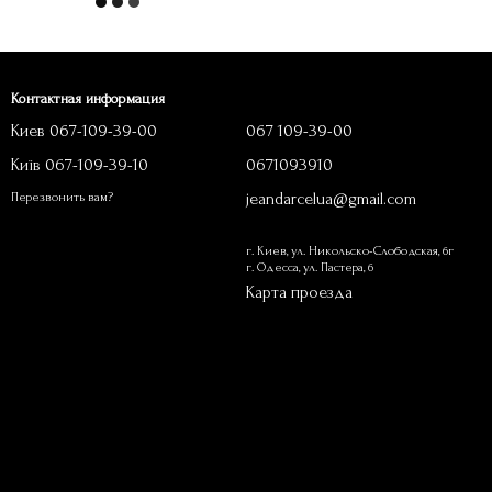
Контактная информация
Киев 067-109-39-00
067 109-39-00
Київ 067-109-39-10
0671093910
jeandarcelua@gmail.com
Перезвонить вам?
г. Киев, ул. Никольско-Слободская, 6г
г. Одесса, ул. Пастера, 6
Карта проезда