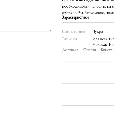
При этом
не содержит парабе
необходимости наносить на к
футляре. Вы, безусловно, по
Характеристики
Консистенция
Пудра
Тип кожи
Для всех тип
Молодая, Нор
Доставка
Оплата
Консул