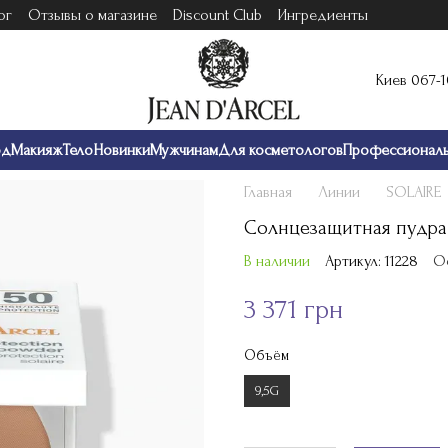
ог
Отзывы о магазине
Discount Club
Ингредиенты
Киев 067-
од
Макияж
Тело
Новинки
Мужчинам
Для косметологов
Профессионал
Главная
Линии
SOLAIRE
Солнцезащитная пудра 
В наличии
Артикул: 11228
О
3 371 грн
Объём
9,5G