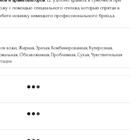
нов и араматизаторов
. ЕЕ удобно хранить в сумочке и при
ожу с помощью специального спонжа, который спрятан в
любите новинку немецкого профессионального бренда.
ов кожи, Жирная, Зрелая, Комбинированная, Куперозная,
мальная, Обезвоженная, Проблемная, Сухая, Чувствительная
ьтация