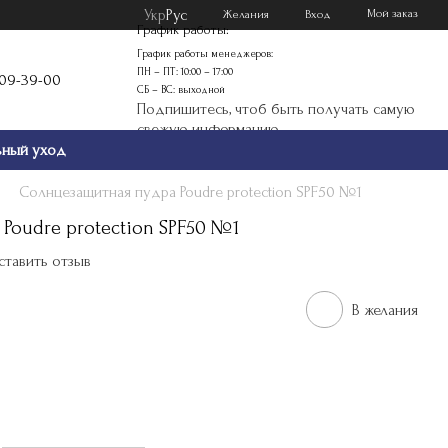
Укр
Рус
Мой заказ
Желания
Вход
График работы:
График работы менеджеров:
ПН – ПТ: 10:00 – 17:00
109-39-00
СБ – ВС: выходной
Подпишитесь, чтоб быть получать самую
свежую информацию
ьный уход
Солнцезащитная пудра Poudre protection SPF50 №1
Poudre protection SPF50 №1
ставить отзыв
В желания