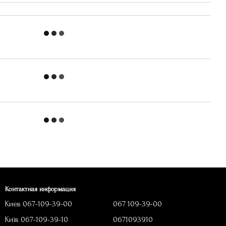
Контактная информация
Киев 067-109-39-00
067 109-39-00
Київ 067-109-39-10
0671093910