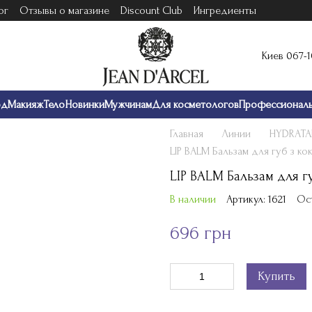
ог
Отзывы о магазине
Discount Club
Ингредиенты
Киев 067-
од
Макияж
Тело
Новинки
Мужчинам
Для косметологов
Профессионал
Главная
Линии
HYDRATA
LIP BALM Бальзам для губ з к
LIP BALM Бальзам для 
В наличии
Артикул: 1621
Ос
696 грн
Купить