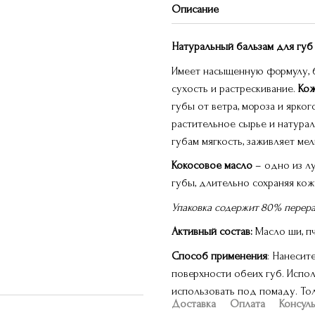
Описание
Натуральный бальзам для губ 
Имеет насыщенную формулу, б
сухость и растрескивание.
Кож
губы от ветра, мороза и ярко
растительное сырье и натурал
губам мягкость, заживляет ме
Кокосовое масло
– одно из лу
губы, длительно сохраняя кож
Упаковка содержит 80% перера
Активный состав:
Масло ши, п
Способ применения
: Нанесит
поверхности обеих губ. Испо
использовать под помаду. То
Доставка
Оплата
Консул