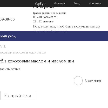
Укр
Рус
Мой заказ
Желания
Вход
График работы:
График работы менеджеров:
ПН – ПТ: 10:00 – 17:00
109-39-00
СБ – ВС: выходной
Подпишитесь, чтоб быть получать самую
свежую информацию
ьный уход
NTE
окосовым маслом и маслом ши
губ з кокосовым маслом и маслом ши
тавить отзыв
В желания
Быстрый заказ