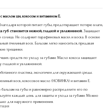
с маслом ши, кокосом и витамином Е.
лагодаря которой питает губы, предотвращает потерю влаги,
а губ становится нежной, гладкой и увлажненной.
Защищает
го солнца. Не содержит парафиновых масел и воска. В основе
ьный пчелиный воск. Бальзам легко наноситься, придавая
лкие трещинки.
чших средств по уходу за губами. Масло кокоса защищает
у гладкой и увлажненной.
ботанного пластика, экологичен для окружающей среды.
челиный воск, кокосовое масло (НОВИНКА) и витамин Е.
е бальзам на губы и равномерно распределите его по
льзуйте каждый день для защиты и ухода за губами. Можно
лько для наружного применения.
ьтация