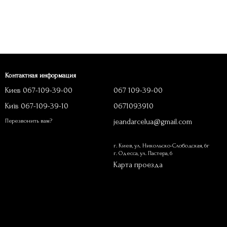
Контактная информация
Киев 067-109-39-00
067 109-39-00
Київ 067-109-39-10
0671093910
jeandarcelua@gmail.com
Перезвонить вам?
г. Киев, ул. Никольско-Слободская, 6г
г. Одесса, ул. Пастера, 6
Карта проезда