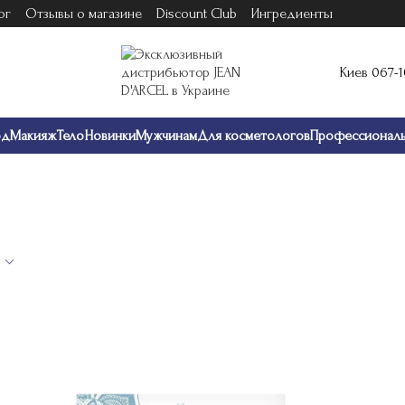
ог
Отзывы о магазине
Discount Club
Ингредиенты
Киев 067-
од
Макияж
Тело
Новинки
Мужчинам
Для косметологов
Профессионал