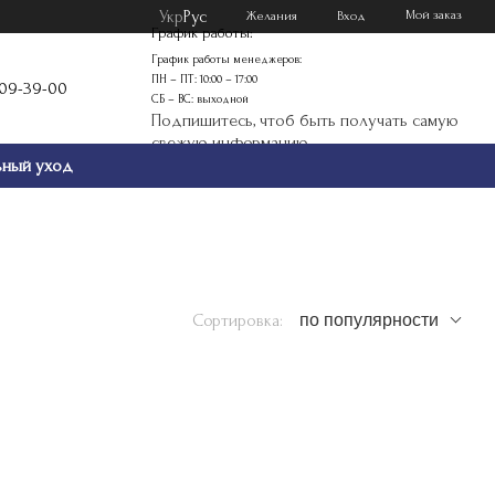
Укр
Рус
Мой заказ
Желания
Вход
График работы:
График работы менеджеров:
ПН – ПТ: 10:00 – 17:00
109-39-00
СБ – ВС: выходной
Подпишитесь, чтоб быть получать самую
свежую информацию
ьный уход
Сортировка:
по популярности