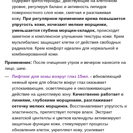
содержит фитостероиды, действующие на клеточном
уровне, регулируя баланс и активность липидов
поверхностного слоя кожи, смягчая и разглаживая
кожу.
При регулярном применении крема повышается
упругость кожи, исчезают мелкие морщинки,
уменьшается глубина морщин-складок,
происходит
заметное и комплексное улучшение текстуры кожи. Крем
мультибаланс защищает клетки от действия свободных
радикалов. Крем комфорт идеален для нормальной и
комбинированной кожи.
Применение:
После очищения утром и вечером нанесите на
лицо, шею.
Лифтинг для зоны вокруг глаз 15мл.
-
о
бновляющий
нежный крем для области вокруг глаз оказывает
успокаивающее, осветляющее и омолаживающее
действие на щекотливую зону.
Качественно работает с
линиями, глубокими морщинами, разглаживает
сеточку мелких морщинок.
Восстанавливает упругость и
эластичность, препятствует потере влаги. Экстракт
азиатской центеллы и цветков календулы активизируют
защитные функции кожи, стимулируют процессы
обновления клеток, укрепляют кожу, усиливает