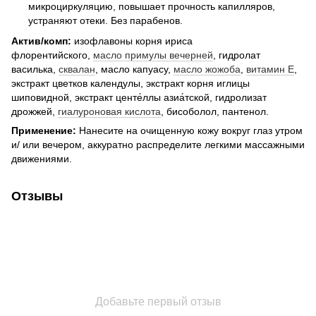
микроциркуляцию, повышает прочность капилляров,
устраняют отеки. Без парабенов.
Актив/комп:
изофлавоны корня ириса
флорентийского,
масло примулы вечерней
, гидролат
василька,
сквалан
, масло капуасу,
масло жожоба
,
витамин Е
,
экстракт цветков календулы, экстракт корня иглицы
шиповидной, экстракт центе́ллы азиа́тской, гидролизат
дрожжей,
гиалуроновая кислота
, бисоболол, пантенол.
Применение:
Нанесите на очищенную кожу вокруг глаз утром
и/ или вечером, аккуратно распределите легкими массажными
движениями.
Отзывы
Добавьте первый отзыв