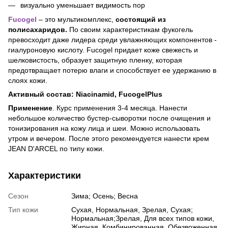
визуально уменьшает видимость пор
Fucogel
– это мультикомплекс,
состоящий из
полисахаридов.
По своим характеристикам фукогель
превосходит даже лидера среди увлажняющих компонентов -
гиалуроновую кислоту. Fucogel придает коже свежесть и
шелковистость, образует защитную пленку, которая
предотвращает потерю влаги и способствует ее удержанию в
слоях кожи.
Активный состав: Niacinamid, FucogelPlus
Применение
. Курс применения 3-4 месяца. Нанести
небольшое количество бустер-сыворотки после очищения и
тонизирования на кожу лица и шеи. Можно использовать
утром и вечером. После этого рекомендуется нанести крем
JEAN D'ARCEL по типу кожи.
Характеристики
Сезон
Зима; Осень; Весна
Тип кожи
Сухая, Нормальная, Зрелая, Сухая;
Нормальная;Зрелая, Для всех типов кожи,
Жирная, Комбинированная, Обезвоженная,