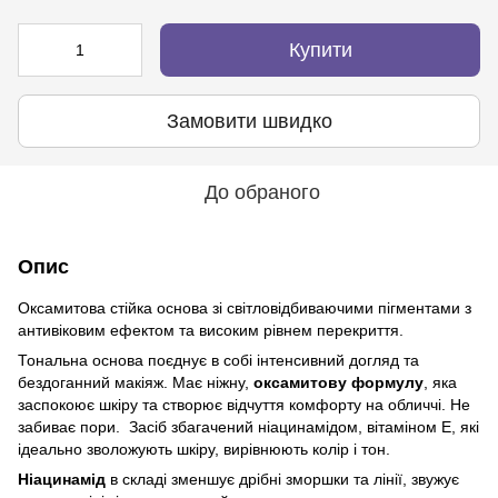
Купити
Замовити швидко
До обраного
Опис
Оксамитова стійка основа зі світловідбиваючими пігментами з
антивіковим ефектом та високим рівнем перекриття.
Тональна основа поєднує в собі інтенсивний догляд та
бездоганний макіяж. Має ніжну,
оксамитову формулу
, яка
заспокоює шкіру та створює відчуття комфорту на обличчі. Не
забиває пори. Засіб збагачений ніацинамідом, вітаміном Е, які
ідеально зволожують шкіру, вирівнюють колір і тон.
Ніацинамід
в складі зменшує дрібні зморшки та лінії, звужує