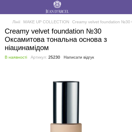
Лінії
MAKE UP COLLECTION
Сreamy velvet foundation №30
Сreamy velvet foundation №30
Оксамитова тональна основа з
ніацинамідом
В наявності
Артикул:
25230
Написати відгук