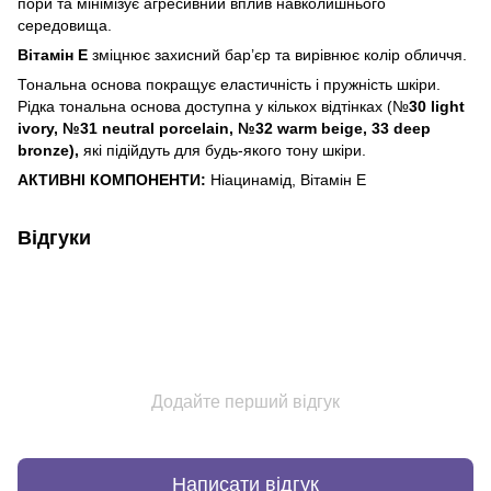
пори та мінімізує агресивний вплив навколишнього
середовища.
Вітамін Е
зміцнює захисний бар’єр та вирівнює колір обличчя.
Тональна основа покращує еластичність і пружність шкіри.
Рідка тональна основа доступна у кількох відтінках (№
30
light
ivory
, №31
neutral
porcelain
, №32
warm
beige
, 33
deep
bronze
),
які підійдуть для будь-якого тону шкіри.
АКТИВНІ КОМПОНЕНТИ:
Ніацинамід, Вітамін Е
Відгуки
Додайте перший відгук
Написати відгук