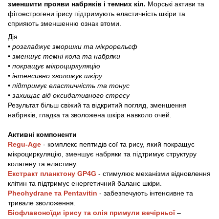
зменшити прояви набряків і темних кіл.
Морські активи та
фітоестрогени ірису підтримують еластичність шкіри та
сприяють зменшенню ознак втоми.
Дія
• розгладжує зморшки та мікрорельєф
• зменшує темні кола та набряки
• покращує мікроциркуляцію
• інтенсивно зволожує шкіру
• підтримує еластичність та тонус
• захищає від оксидативного стресу
Результат більш свіжий та відкритий погляд, зменшення
набряків, гладка та зволожена шкіра навколо очей.
Активні компоненти
Regu-Age
- комплекс пептидів сої та рису, який покращує
мікроциркуляцію, зменшує набряки та підтримує структуру
колагену та еластину.
Екстракт планктону GP4G
- стимулює механізми відновлення
клітин та підтримує енергетичний баланс шкіри.
Pheohydrane та Pentavitin
- забезпечують інтенсивне та
тривале зволоження.
Біофлавоноїди ірису та олія примули вечірньої
–