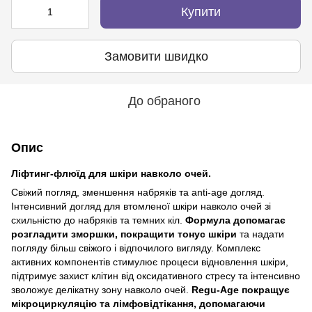
Купити
Замовити швидко
До обраного
Опис
Ліфтинг-флюїд для шкіри навколо очей.
Свіжий погляд, зменшення набряків та anti-age догляд.
Інтенсивний догляд для втомленої шкіри навколо очей зі
схильністю до набряків та темних кіл.
Формула допомагає
розгладити зморшки, покращити тонус шкіри
та надати
погляду більш свіжого і відпочилого вигляду. Комплекс
активних компонентів стимулює процеси відновлення шкіри,
підтримує захист клітин від оксидативного стресу та інтенсивно
зволожує делікатну зону навколо очей.
Regu-Age покращує
мікроциркуляцію та лімфовідтікання, допомагаючи