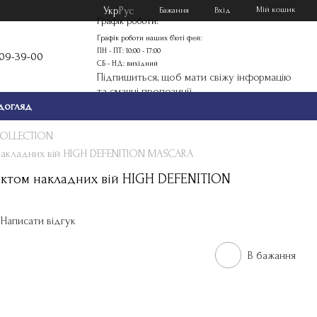
Укр
Рус
Мій кошик
Бажання
Вхід
Графік роботи:
Графік роботи наших б'юті фей:
ПН - ПТ: 10:00 - 17:00
109-39-00
СБ - НД: вихідний
Підпишиться, щоб мати свіжу інформацію
та смачні пропозиції
догляд
COLLECTION
акладних вій HIGH DEFENITION MASCARA
ктом накладних вій HIGH DEFENITION
Написати відгук
В бажання