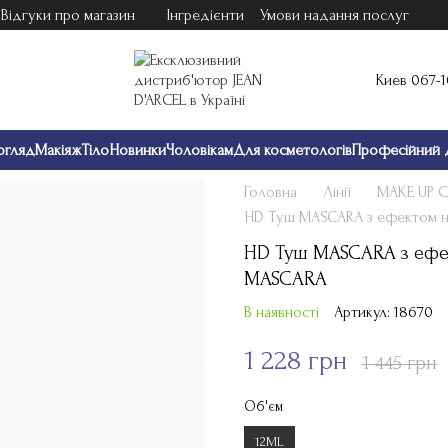
Відгуки про магазин
Інгредієнти
Умови надання послуг
Киев 067-
огляд
Макіяж
Тіло
Новинки
Чоловікам
Для косметологів
Професійний 
Головна
Лінії
MAKE UP 
HD Туш MASCARA з ефектом н
HD Туш MASCARA з ефе
MASCARA
В наявності
Артикул: 18670
1 228 грн
1 445 грн
Об'єм
12ML