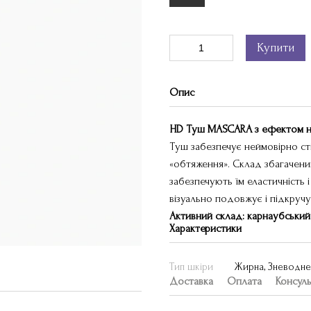
Купити
Опис
HD Туш MASCARA з ефектом н
Туш забезпечує неймовірно ст
«обтяження». Склад збагачений
забезпечують їм еластичність 
візуально подовжує і підкручує 
Активний склад: карнаубський в
Характеристики
Тип шкіри
Жирна, Зневоднен
Доставка
Оплата
Консуль