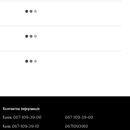
Контактна інформація
Киев 067-109-39-00
067 109-39-00
Київ 067-109-39-10
0671093910