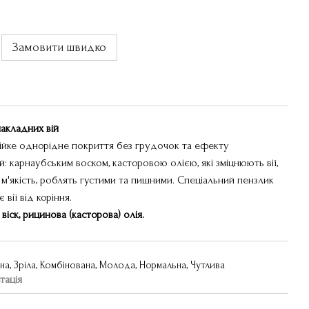
Замовити швидко
акладних вій
ійке однорідне покриття без грудочок та ефекту
: карнаубським воском, касторовою олією, які зміцнюють вії,
і м'якість, роблять густими та пишними. Спеціальний пензлик
вії від коріння.
іск, рицинова (касторова) олія.
а, Зріла, Комбінована, Молода, Нормальна, Чутлива
тація