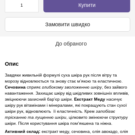
Купити
Замовити швидко
До обраного
Опис
Завдяки живильній формулі суха шкіра рук після вітру та
морозу відновлюється та знову стає м’якою та еластичною.
Сечовина
сприяє
глибокому зволоженню шкіру
, без зайвого
навантаження. Захищає шкіру від шкідливих зовнішніх впливів,
зміцнюючи захисний бар'єр шкіри.
Екстракт Меду
насичує
шкіру рук вітамінами і мінералами, які покращують стан сухої
шкіри рук, відновлюють її еластичність. Крем
запобігає
трісканню та лущенню шкіри
, цілковито змінюючи структуру
шкіри. Після користування шкіра пом'якшена та ніжна.
Активний склад:
екстракт меду, сечовина, олія авокадо, олія