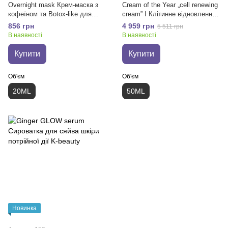
Overnight mask Крем-маска з
Cream of the Year „cell renewing
кофеїном та Botox-like для
cream” I Клітинне відновлення
нічного відновлення шкіри 20
шкіри
856 грн
4 959 грн
5 511 грн
мл
В наявності
В наявності
Купити
Купити
Об'єм
Об'єм
20ML
50ML
Новинка