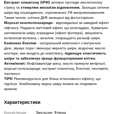
Екстракт планктону GP4G
активно протидіє екологічному
стресу та
стимулює механізм відновлення.
Захищає клітини
шкіри від пошкодження, спричинених УФ-випромінюванням.
Таким чином, клітини ДНК захищені від фотостаріння.
Морські екзополісахариди
- відповідальні за швидкий ефект
ліфтингу. Надають миттєвий ефект, що розгладжує, буквально
наповнюючи шкіру зсередини (ефект філлера), зміцнюють
колагенові волокна, і загалом, покращують рельєф шкіри.
Комплекс Evermat
- натуральний компонент з матуючою
дією, звужує пори і зменшує жирність шкіри, водночас масло
енотери, яке входить до комплексу,
підвищує еластичність
шкіри та забезпечує краще функціонування клітин.
Актив/комп:
біофлаваноїди ірису, масло примули вечірньої,
морські полісахариди, екстракт планктону, Evermat, пентавітін,
пантенол.
TIPS
! Рекомендується для більш інтенсивного ефекту, що
підтягує. Комбіновану жирну шкіру можна не покривати
кремом.
Характеристики
Консистенція
Эмульсия; Флюид