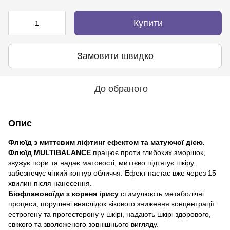
Купити
Замовити швидко
До обраного
Опис
Флюїд з миттєвим ліфтинг ефектом та матуючої дією.
Флюїд MULTIBALANCE
працює проти глибоких зморшок,
звужує пори та надає матовості, миттєво підтягує шкіру,
забезпечує чіткий контур обличчя. Ефект настає вже через 15
хвилин після нанесення.
Біофлавоноїди з кореня ірису
стимулюють метаболічні
процеси, порушені внаслідок вікового зниження концентрації
естрогену та прогестерону у шкірі, надають шкірі здорового,
свіжого та зволоженого зовнішнього вигляду.