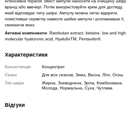
інтенсивна терапія. Вміст ампули наносити на очищену шкіру
вранці або ввечері. Потім використовуйте крем для догляду,
який відповідає типу шкіри. Ампулу можна легко відкрити,
помістивши серветку навколо шийки ампули і розламавши її,
смикаючи вниз.
Активні компоненти
: Rambutan extract, betaine, low and high
molecular hyaluronic acid, HyalufixTM, Pentavitin®.
Характеристики
Консистенція
Концентрат
Сезон
Для всіх сезонів, Зима, Весна, Літо, Осінь
Тип шкіри
Жирна, Зневоднена, Зріла, Комбінована,
Молода, Нормальна, Суха, Чутлива
Відгуки