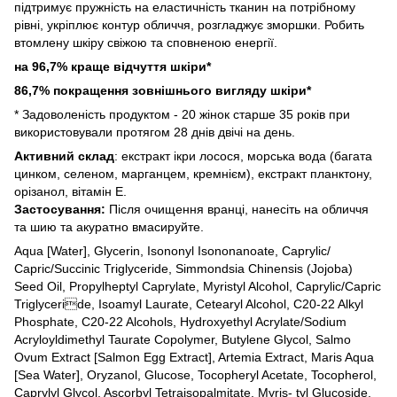
підтримує пружність на еластичність тканин на потрібному
рівні, укріплює контур обличчя, розгладжує зморшки. Робить
втомлену шкіру свіжою та сповненою енергії.
на 96,7% краще відчуття шкіри*
86,7% покращення зовнішнього вигляду шкіри*
* Задоволеність продуктом - 20 жінок старше 35 років при
використовували протягом 28 днів двічі на день.
Активний склад
: екстракт ікри лосося, морська вода (багата
цинком, селеном, марганцем, кремнієм), екстракт планктону,
орізанол, вітамін Е.
Застосування:
Після очищення вранці, нанесіть на обличчя
та шию та акуратно вмасируйте.
Aqua [Water], Glycerin, Isononyl Isononanoate, Caprylic/
Capric/Succinic Triglyceride, Simmondsia Chinensis (Jojoba)
Seed Oil, Propylheptyl Caprylate, Myristyl Alcohol, Caprylic/Capric
Triglyceride, Isoamyl Laurate, Cetearyl Alcohol, C20-22 Alkyl
Phosphate, C20-22 Alcohols, Hydroxyethyl Acrylate/Sodium
Acryloyldimethyl Taurate Copolymer, Butylene Glycol, Salmo
Ovum Extract [Salmon Egg Extract], Artemia Extract, Maris Aqua
[Sea Water], Oryzanol, Glucose, Tocopheryl Acetate, Tocopherol,
Caprylyl Glycol, Ascorbyl Tetraisopalmitate, Myris- tyl Glucoside,