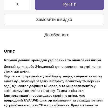
Купити
Замовити швидко
До обраного
Опис
Ікорний денний крем для укріплення та оновлення шкіри.
Денний догляд або 24годинний для оновлення та укріплення
структури шкіри.
Відновлює природний водний бар'єр шкіри,
зміцнює захисну
систему
, зволожує завдяки екстракту планктону та морській
воді, відновлює
дефіцит мінералів та мікроелементів
у
шкірі, стимулює синтез колагену.
Гамма-орізанол
(антиоксидант)
перешкоджає старінню шкіри, має
природний UVA/UVB фактор
поглинання та захищає клітини
від руйнівного впливу УФ-випромінювань. Крем оживляє та