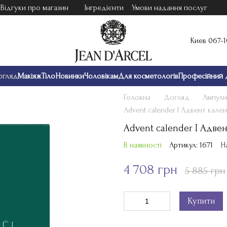
Відгуки про магазин
Інгредієнти
Умови надання послуг
Киев 067-
огляд
Макіяж
Тіло
Новинки
Чоловікам
Для косметологів
Професійний 
Головна
Догляд
Ампули
Аdvent calender I Адвент кал
Аdvent calender I Адв
В наявності
Артикул: 1671
Н
4 708 грн
5 885 грн
Купити