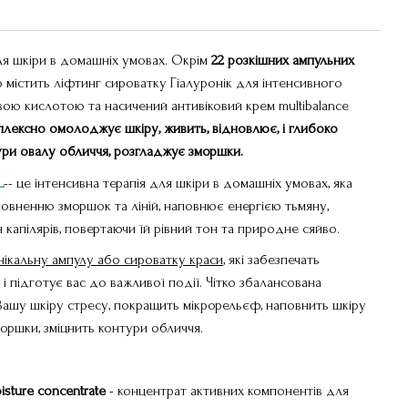
ля шкіри в домашніх умовах. Окрім
22 розкішних ампульних
р містить ліфтинг сироватку Гіалуронік для інтенсивного
вою кислотою та насичений антивіковий крем multibalance
плексно омолоджує шкіру, живить, відновлює, і глибоко
ури овалу обличчя, розгладжує зморшки.
L
-- це інтенсивна терапія для шкіри в домашніх умовах, яка
овненню зморшок та ліній, наповнює енергією тьмяну,
капілярів, повертаючи їй рівний тон та природне сяйво.
нікальну ампулу або сироватку краси
, які забезпечать
 підготує вас до важливої ​​події. Чітко збалансована
ашу шкіру стресу, покращить мікрорельєф, наповнить шкіру
моршки, зміцнить контури обличчя.
isture
concentrate
- концентрат активних компонентів для