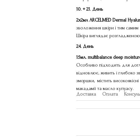
10. + 21.
День
2х2мл ARCELMED
Dermal
Hyalu
зволоження шкіри і тим самим
Шкіра виглядає розгладженою
24.
День
15мл. multibalance
deep
moistur
Особливо підходить для догл
відновлює, живить і глибоко 
зморшки, містить високоякісні н
макадамії та масло купуасу.
Доставка
Оплата
Консуль