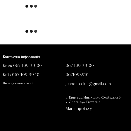
Контактна інформація
Киев 067-109-39-00
067 109-39-00
Київ 067-109-39-10
0671093910
jeandarcelua@gmail.com
Передзвонити вам?
м. Київ, вул. Микільсько-Слобідська, 6г
м. Одеса, вул. Пастера, 6
Мапа проїзду