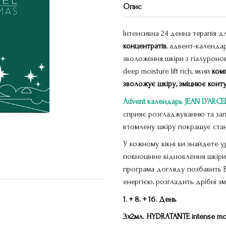
Опис
Інтенсивна 24 денна терапія д
концентратів
, адвент-календа
зволоження шкіри з гіалуроно
deep moisture lift rich, який
ком
зволожує шкіру, зміцнює конт
Advent календарь JEAN D'ARCE
сприяє розгладжуванню та зап
втомлену шкіру покращує стан 
У кожному вікні ви знайдете
у
повноцінне відновлення шкіри і
програма догляду позбавить В
енергією, розгладить дрібні з
1. + 8.
+ 16.
День
3х2мл. HYDRATANTE
intense
mo