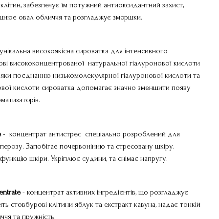
клітин, забезпечує їм потужний антиоксидантний захист,
іцнює овал обличчя та розгладжує зморшки.
нікальна високоякісна сироватка для інтенсивного
ові висококонцентрованої натуральної гіалуронової кислоти
яки поєднанню низькомолекулярної гіалуронової кислоти та
ової кислоти сироватка допомагає значно зменшити появу
оматизаторів.
e
- концентрат антистрес спеціально розроблений для
куперозу. Запобігає почервонінню та стресовану шкіру.
ункцію шкіри. Укріплює судини, та снімає напругу.
entrate
- концентрат активних інгредієнтів, що розгладжує
ить стовбурові клітини яблук та екстракт кавуна, надає тонкій
иччя та пружність.