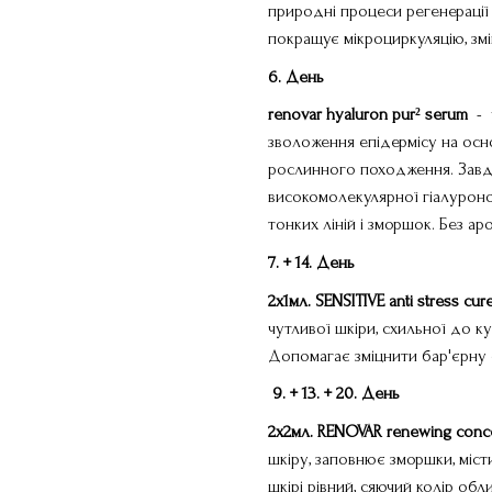
природні процеси регенерації 
покращує мікроциркуляцію, зм
6. День
renovar
hyaluron
pur
²
serum
- у
зволоження епідермісу на осн
рослинного походження. Завд
високомолекулярної гіалурон
тонких ліній і зморшок. Без ар
7. + 14.
День
2х1мл. SENSITIVE
anti
stress
cur
чутливої ​​шкіри, схильної до 
Допомагає зміцнити бар'єрну ф
9. + 13. + 20.
День
2х2мл. RENOVAR
renewing
conc
шкіру, заповнює зморшки, міст
шкірі рівний, сяючий колір обл