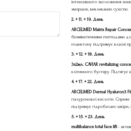
інтенсивного зволоження знев
зморшок, викликаних сухістю.
2. + 11. + 19.
День
ARCELMED
Matrix
Repair
Concen
біоміметичними пептидами для
планктону підтримує власні п
3. + 12. + 18. День
3х2мл. CAVIAR
revitalizing
conce
клітинного бустеру. Підтягує ш
4. + 17. + 22.
День
ARCELMED
Dermal
Hyaluron
3
Fi
гіалуронової кислоти. Сприяє
підтримує гідробаланс шкіри,
5. + 15. + 23.
День
multibalance
total
face
lift
- акти