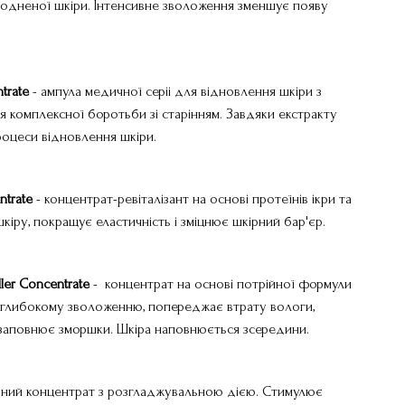
одненої шкіри. Інтенсивне зволоження зменшує появу
trate
- ампула медичної серіі для відновлення шкіри з
 комплексної боротьби зі старінням. Завдяки екстракту
роцеси відновлення шкіри.
ntrate
- концентрат-ревіталізант на основі протеїнів ікри та
кіру, покращує еластичність і зміцнює шкірний бар'єр.
ller
Concentrate
- концентрат на основі потрійної формули
 глибокому зволоженню, попереджає втрату вологи,
 заповнює зморшки. Шкіра наповнюється зсередини.
вний концентрат з розгладжувальною дією. Стимулює