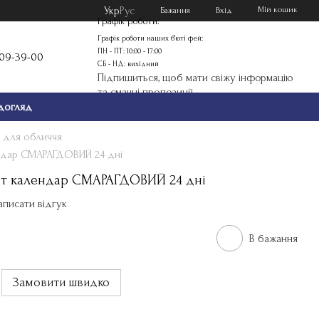
Укр
Рус
Мій кошик
Бажання
Вхід
Графік роботи:
Графік роботи наших б'юті фей:
ПН - ПТ: 10:00 - 17:00
109-39-00
СБ - НД: вихідний
Підпишиться, щоб мати свіжу інформацію
та смачні пропозиції
догляд
 для обличчя
ендар СМАРАГДОВИЙ 24 дні
ент календар СМАРАГДОВИЙ 24 дні
аписати відгук
В бажання
Замовити швидко