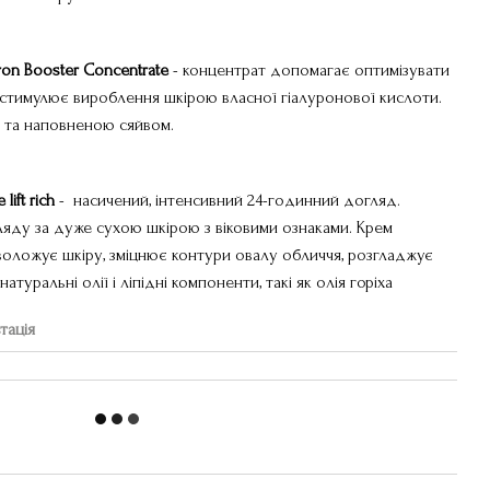
ron
Booster
Concentrate
- концентрат допомагає оптимізувати
 стимулює вироблення шкірою власної гіалуронової кислоти.
 та наповненою сяйвом.
e
lift
rich
- насичений, інтенсивний 24-годинний догляд.
яду за дуже сухою шкірою з віковими ознаками. Крем
зволожує шкіру, зміцнює контури овалу обличчя, розгладжує
атуральні олії і ліпідні компоненти, такі як олія горіха
тація