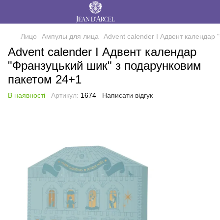
Лицо
Ампулы для лица
Advent calender I Адвент календар
Advent calender I Адвент календар
"Франзуцький шик" з подарунковим
пакетом 24+1
В наявності
Артикул:
1674
Написати відгук