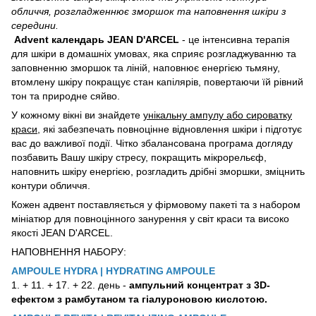
обличчя, розгладженнює зморшок та наповнення шкіри з
середини.
Advent календарь JEAN D'ARCEL
- це інтенсивна терапія
для шкіри в домашніх умовах, яка сприяє розгладжуванню та
заповненню зморшок та ліній, наповнює енергією тьмяну,
втомлену шкіру покращує стан капілярів, повертаючи їй рівний
тон та природне сяйво.
У кожному вікні ви знайдете
унікальну ампулу або сироватку
краси
, які забезпечать повноцінне відновлення шкіри і підготує
вас до важливої ​​події. Чітко збалансована програма догляду
позбавить Вашу шкіру стресу, покращить мікрорельєф,
наповнить шкіру енергією, розгладить дрібні зморшки, зміцнить
контури обличчя.
Кожен адвент поставляється у фірмовому пакеті та з набором
мініатюр для повноцінного занурення у світ краси та високо
якості JEAN D'ARCEL.
НАПОВНЕННЯ НАБОРУ:
AMPOULE HYDRA | HYDRATING AMPOULE
1. + 11. + 17. + 22. день -
ампульний концентрат з 3D-
ефектом з рамбутаном та гіалуроновою кислотою.