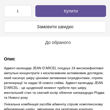
Купити
Замовити швидко
До обраного
Опис
Адвент-календар JEAN D’ARCEL поєднує 24 високоефективні
ампульні концентрати з ексклюзивним антивіковим доглядом,
який насичує шкіру цінними активними інгредієнтами, сприяє
регенерації та надає їй нового сяйва. Адвент-календар JEAN
D’ARCEL - це щоденний момент турботи про шкіру,
ментальний стан та сяючий колір обличчя напередодні Різдва
та Нового року.
Унікальна комбінація засобів адвенту сприяє комплексному
відновленню шкіри, зміцненню та укріпленю контури