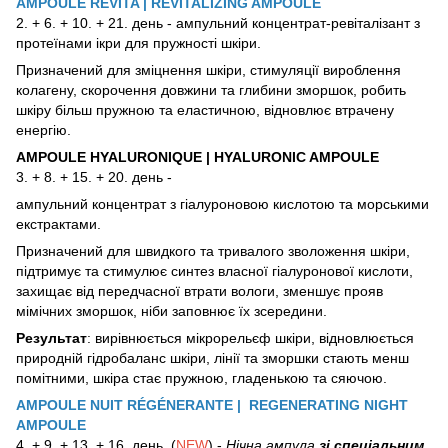
AMPOULE REVITA | REVITALIZING AMPOULE
2. + 6. + 10. + 21. день - ампульний концентрат-ревіталізант з
протеїнами ікри для пружності шкіри.
Призначений для зміцнення шкіри, стимуляції вироблення
колагену, скорочення довжини та глибини зморшок, робить
шкіру більш пружною та еластичною, відновлює втрачену
енергію.
AMPOULE HYALURONIQUE | HYALURONIC AMPOULE
3. + 8. + 15. + 20. день -
ампульний концентрат з гіалуроновою кислотою та морськими
екстрактами.
Призначений для швидкого та тривалого зволоження шкіри,
підтримує та стимулює синтез власної гіалуронової кислоти,
захищає від передчасної втрати вологи, зменшує прояв
мімічних зморшок, ніби заповнює їх зсередини.
Результат
: вирівнюється мікрорельєф шкіри, відновлюється
природній гідробаланс шкіри, лінії та зморшки стають менш
помітними, шкіра стає пружною, гладенькою та сяючою.
AMPOULE NUIT RÉGÉNERANTE | REGENERATING NIGHT
AMPOULE
4. + 9. + 13. + 16. день (
NEW
) -
Нічна ампула
зі спеціальним