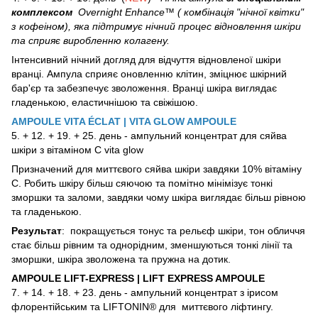
комплексом
Overnight Enhance™ ( комбінація "нічної квітки"
з кофеіном), яка підтримує нічний процес відновлення шкіри
та сприяє виробленню колагену.
Інтенсивний нічний догляд для відчуття відновленої шкіри
вранці. Ампула сприяє оновленню клітин, зміцнює шкірний
бар'єр та забезпечує зволоження. Вранці шкіра виглядає
гладенькою, еластичнішою та свіжішою.
AMPOULE VITA ÉCLAT | VITA GLOW AMPOULE
5. + 12. + 19. + 25. день - ампульний концентрат для сяйва
шкіри з вітаміном С vita glow
Призначений для миттєвого сяйва шкіри завдяки 10% вітаміну
С. Робить шкіру більш сяючою та помітно мінімізує тонкі
зморшки та заломи, завдяки чому шкіра виглядає більш рівною
та гладенькою.
Результат
: покращується тонус та рельєф шкіри, тон обличчя
стає більш рівним та однорідним, зменшуються тонкі лінії та
зморшки, шкіра зволожена та пружна на дотик.
AMPOULE LIFT-EXPRESS | LIFT EXPRESS AMPOULE
7. + 14. + 18. + 23. день - ампульний концентрат з ірисом
флорентійським та LIFTONIN® для миттєвого ліфтингу.