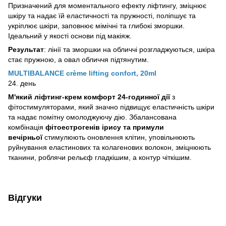
Призначений для моментального ефекту ліфтингу, зміцнює
шкіру та надає їй еластичності та пружності, поліпшує та
укріплює шкіри, заповнює мімічні та глибокі зморшки.
Ідеальний у якості основи під макіяж.
Результат
: лінії та зморшки на обличчі розгладжуються, шкіра
стає пружною, а овал обличчя підтянутим.
MULTIBALANCE crème lifting confort, 20ml
24. день
М'який ліфтинг-крем комфорт 24-годинної дії
з
фітостимуляторами, який значно підвищує еластичність шкіри
та надає помітну омолоджуючу дію. Збалансована
комбінація
фітоестрогенів ірису та примули
вечірньої
стимулюють оновлення клітин, уповільнюють
руйнування еластинових та колагенових волокон, зміцнюють
тканини, роблячи рельєф гладкішим, а контур чіткішим.
Відгуки