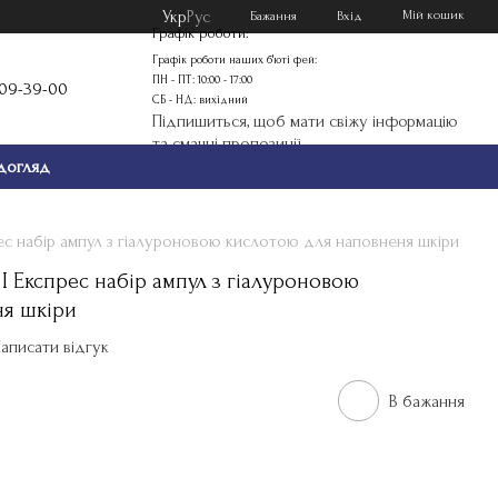
Укр
Рус
Мій кошик
Бажання
Вхід
Графік роботи:
Графік роботи наших б'юті фей:
ПН - ПТ: 10:00 - 17:00
109-39-00
СБ - НД: вихідний
Підпишиться, щоб мати свіжу інформацію
та смачні пропозиції
догляд
с набір ампул з гіалуроновою кислотою для наповненя шкіри
Експрес набір ампул з гіалуроновою
ня шкіри
аписати відгук
В бажання