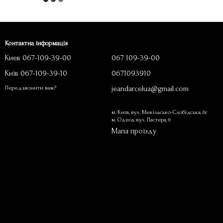
Контактна інформація
Киев 067-109-39-00
067 109-39-00
Київ 067-109-39-10
0671093910
jeandarcelua@gmail.com
Передзвонити вам?
м. Київ, вул. Микільсько-Слобідська, 6г
м. Одеса, вул. Пастера, 6
Мапа проїзду