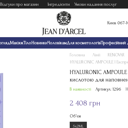
Відгуки про магазин
Інгредієнти
Умови надання послуг
Киев 067-
огляд
Макіяж
Тіло
Новинки
Чоловікам
Для косметологів
Професійний 
Головна
Лінії
RENOVAR
HYALURONIC AMPOULE І Експре
HYALURONIC AMPOULE І 
кислотою для наповне
В наявності
Артикул: 1296
Н
2 408 грн
Об'єм
5х2ML