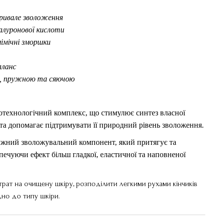
тривале зволоження
іалуронової кислоти
імічні зморшки
аланс
ою, пружною та сяючою
отехнологічний комплекс, що стимулює синтез власної
 та допомагає підтримувати її природний рівень зволоження.
жний зволожувальний компонент, який притягує та
зпечуючи ефект більш гладкої, еластичної та наповненої
рат на очищену шкіру, розподілити легкими рухами кінчиків
дно до типу шкіри.