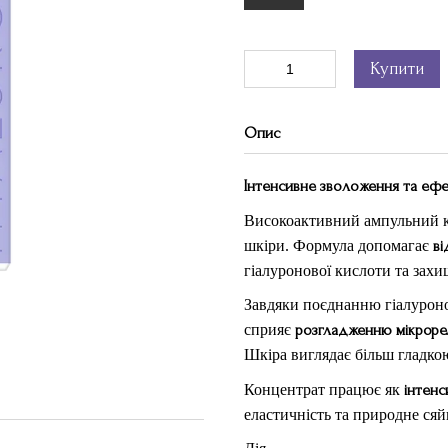
Купити
Опис
Інтенсивне зволоження та ефек
Високоактивний ампульний к
шкіри. Формула допомагає
ві
гіалуронової кислоти та захи
Завдяки поєднанню гіалуроно
сприяє
розгладженню мікроре
Шкіра виглядає більш гладк
Концентрат працює як
інтенс
еластичність та природне сяй