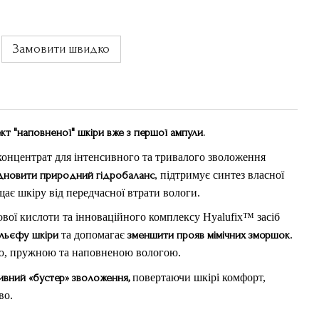
Замовити швидко
т "наповненої" шкіри вже з першої ампули.
онцентрат для інтенсивного та тривалого зволоження
дновити природний гідробаланс
, підтримує синтез власної
щає шкіру від передчасної втрати вологи.
вої кислоти та інноваційного комплексу Hyalufix™ засіб
льєфу шкіри
та допомагає
зменшити прояв мімічних зморшок
.
ою, пружною та наповненою вологою.
ивний «бустер» зволоження,
повертаючи шкірі комфорт,
во.