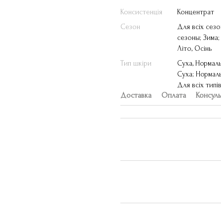
Консистенція
Концентрат
Сезон
Для всіх сезо
сезоны; Зима;
Літо, Осінь
Тип шкіри
Суха, Нормаль
Суха; Нормаль
Для всіх типі
Доставка
Оплата
Консуль