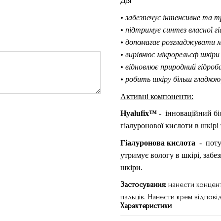
Дія
• забезпечує інтенсивне та 
• підтримує синтез власної г
• допомагає розгладжувати м
• вирівнює мікрорельєф шкіри
• відновлює природний гідроб
• робить шкіру більш гладк
Активні компоненти:
Hyalufix™
-
інноваційний бі
гіалуронової кислоти в шкірі
Гіалуронова кислота
-
поту
утримує вологу в шкірі, забе
шкіри.
Застосування:
нанести концент
пальців. Нанести крем відпові
Характеристики